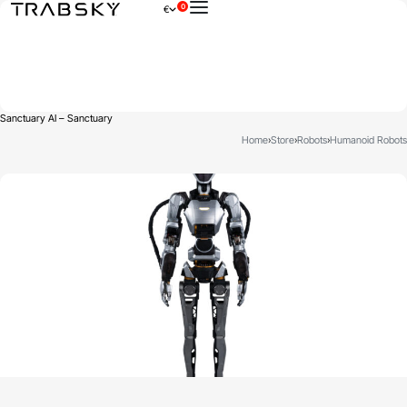
0
€
×
Sanctuary AI – Sanctuary
Home
›
Store
›
Robots
›
Humanoid Robots