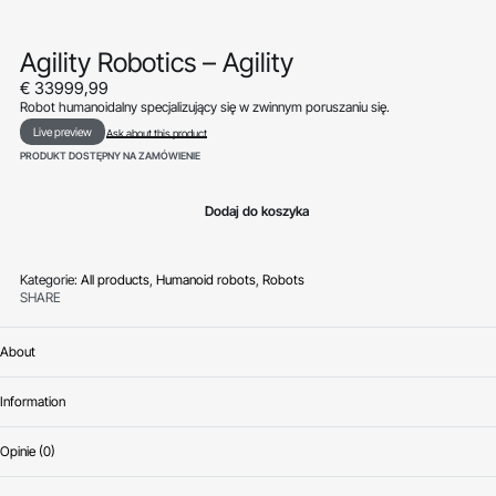
Agility Robotics – Agility
€
33999,99
Robot humanoidalny specjalizujący się w zwinnym poruszaniu się.
Live preview
Ask about this product
PRODUKT DOSTĘPNY NA ZAMÓWIENIE
Dodaj do koszyka
Kategorie:
All products
,
Humanoid robots
,
Robots
SHARE
About
Information
Opinie (0)
Oceniono
0
na 