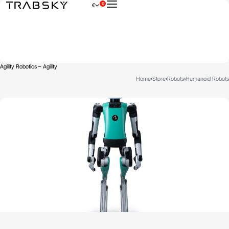
0
€
×
Agility Robotics – Agility
Home
›
Store
›
Robots
›
Humanoid Robots