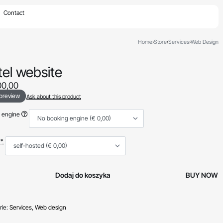
×
Contact
Home
›
Store
›
Services
›
Web Design
el website
0,00
 preview
Ask about this product
g engine
g
*
Dodaj do koszyka
BUY NOW
ie:
Services
,
Web design