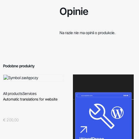
Opinie
Na razie nie ma opinii o produkcie.
Podobne produkty
All products
Services
Automatic translations for website
Oceniono
5.00
na 5
€
200,00
Dodaj do koszyka
QUICKVIEW