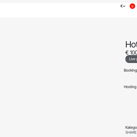
€
0
Hot
€
100
Live
Bookin
Hostin
Kategor
SHARE