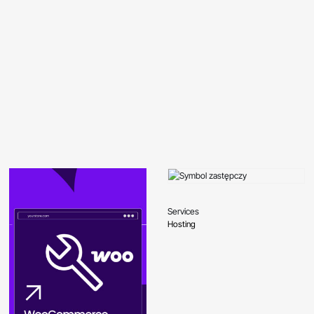
Services
Hosting
Oceniono
0
na 5
Dowiedz się więcej
QUICKVIEW